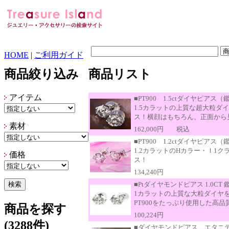
HOME
|
ご利用ガイド
商品絞り込み
商品リスト
アイテム
■PT900 1.5ctダイヤピアス
1.5カラットの上質な超大粒
ス！横顔はもちろん、正面から
素材
162,000円
税込
■PT900 1.2ctダイヤピアス
1.2カラットのHカラー・Ｉ1
価格
ス！
134,240円
■Ptダイヤモンドピアス 1.0CT
1カラットの上質な大粒ダイヤ
PT900をたっぷり使用した高
商品を探す
100,224円
(3288件)
■ダイヤモンドピアス エタニ