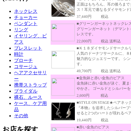
正面はもちろん、耳の後ろまで
ス！耳元で連なるダイヤモンド
ネックレス
37,440円
税込
チョーカー
ペンダント
■グリーンガーネットネックレス
グリーンガーネット（デマント
リング
レスです。
イヤリング、ピ
22,000円
税込 送料込
アス
ブレスレット
■Ｋ１８ダイヤモンドサークル
人気のドーナツサークルに、８
時計
魅力的なジュエリーです。 シ
ブローチ
す。
コサージュ
49,700円
税込 送料込
ヘアアクセサリ
■金魚鉢と赤い金魚のピアス
ー
金魚鉢に赤い金魚が泳ぐ、夏ま
携帯ストラップ
やかさ。 ゴールドとシルバー
ブライダル
2,600円
税込
裸石、ルース
■STYLE ON STAGE★ペアネ
ケース、ケア用
『本物』を追求したシルバーブラン
品
せると2つのハートが現れるペ
その他
19,440円
税込
■赤い金魚のピアス
お店を探す